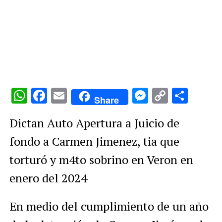
WhatsApp
Facebook
Email
Messenge
Copy
Comp
Share
Link
Dictan Auto Apertura a Juicio de
fondo a Carmen Jimenez, tia que
torturó y m4to sobrino en Veron en
enero del 2024
En medio del cumplimiento de un año