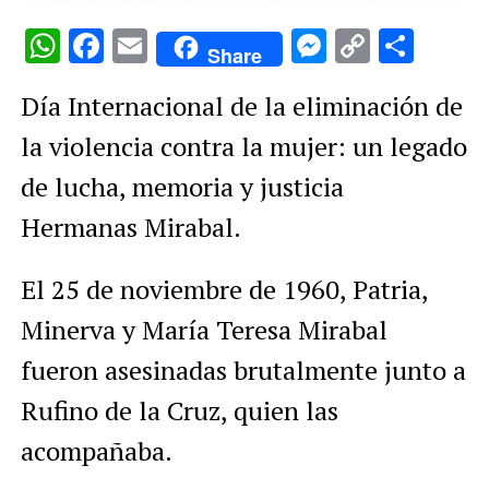
WhatsApp
Facebook
Email
Messenge
Copy
Comp
Share
Link
Día Internacional de la eliminación de
la violencia contra la mujer: un legado
de lucha, memoria y justicia
Hermanas Mirabal.
El 25 de noviembre de 1960, Patria,
Minerva y María Teresa Mirabal
fueron asesinadas brutalmente junto a
Rufino de la Cruz, quien las
acompañaba.