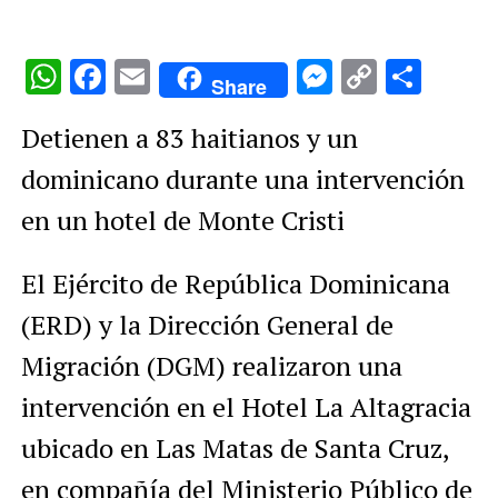
WhatsApp
Facebook
Email
Messenge
Copy
Comp
Share
Link
Detienen a 83 haitianos y un
dominicano durante una intervención
en un hotel de Monte Cristi
El Ejército de República Dominicana
(ERD) y la Dirección General de
Migración (DGM) realizaron una
intervención en el Hotel La Altagracia
ubicado en Las Matas de Santa Cruz,
en compañía del Ministerio Público de