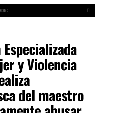
RISMO
 Especializada
jer y Violencia
realiza
sca del maestro
tamente abusar