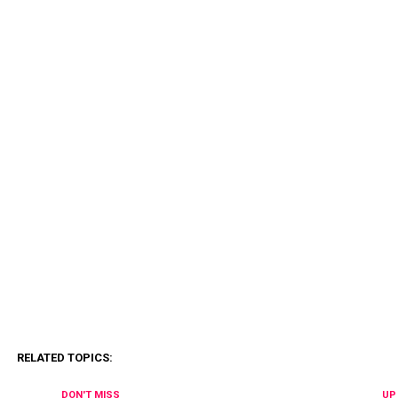
RELATED TOPICS:
DON'T MISS
UP