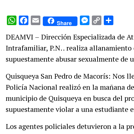
WhatsApp
Facebook
Email
Messenge
Copy
Comp
Share
Link
DEAMVI – Dirección Especializada de Ate
Intrafamiliar, P.N.. realiza allanamient
supuestamente abusar sexualmente de 
Quisqueya San Pedro de Macorís: Nos lle
Policía Nacional realizó en la mañana de
municipio de Quisqueya en busca del pro
supuestamente violar a una estudiante en 
Los agentes policiales detuvieron a la p