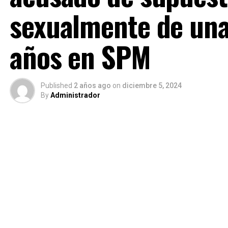
sexualmente de una
años en SPM
Published
2 años ago
on
diciembre 5, 2024
By
Administrador