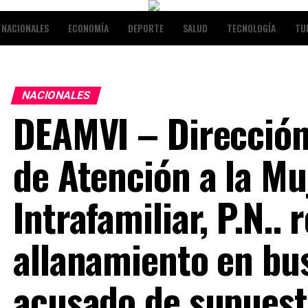
NACIONALES
ECONOMÍA
DEPORTE
SALUD
TECNOLOGÍA
TU
RETENIMIENTO
NACIONALES
DEAMVI – Dirección
de Atención a la Mu
Intrafamiliar, P.N.. 
allanamiento en bu
acusado de supues