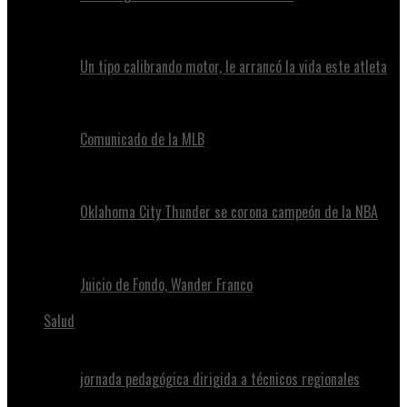
Un tipo calibrando motor, le arrancó la vida este atleta
Comunicado de la MLB
Oklahoma City Thunder se corona campeón de la NBA
Juicio de Fondo, Wander Franco
Salud
jornada pedagógica dirigida a técnicos regionales