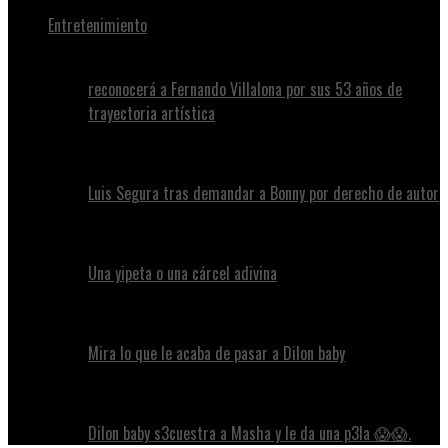
Entretenimiento
reconocerá a Fernando Villalona por sus 53 años de
trayectoria artística
Luis Segura tras demandar a Bonny por derecho de autor
Una yipeta o una cárcel adivina
Mira lo que le acaba de pasar a Dilon baby
Dilon baby s3cuestra a Masha y le da una p3la 😱😱.