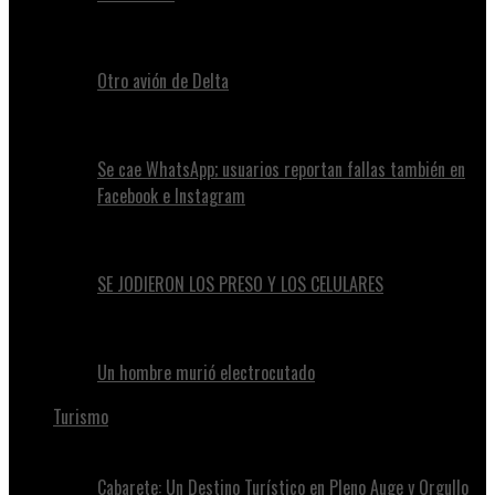
Otro avión de Delta
Se cae WhatsApp; usuarios reportan fallas también en
Facebook e Instagram
SE JODIERON LOS PRESO Y LOS CELULARES
Un hombre murió electrocutado
Turismo
Cabarete: Un Destino Turístico en Pleno Auge y Orgullo