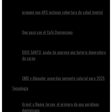
propone que ARS incluyan cobertura de salud mental
Que pasó con el Café Dominicano
DIOS SANTO, acaba de aparece una batería devoradora
de carne
CMD y Abinader acuerdan aumento salarial para 2025
Tecnología
Arajet a Nueva Jersey, el primero de una aerolínea
dominicana