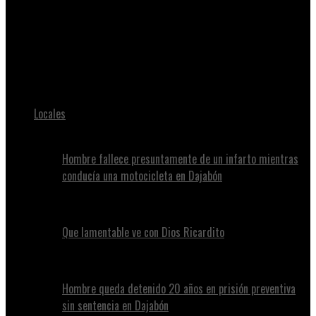
Juan Alvennys
Cuando la llevaron al cementerio para darle el último adiós,
notaron algo raro en el lugar y todos quedaron sorprendidos
con lo que encontraron.
Locales
Hombre fallece presuntamente de un infarto mientras
conducía una motocicleta en Dajabón
Que lamentable ve con Dios Ricardito
Hombre queda detenido 20 años en prisión preventiva
sin sentencia en Dajabón