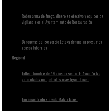
Roban arma de fuego, dinero en efectivo y equipos de
vigilancia en el Ayuntamiento de Restauración
Banqueras del consorcio Loteka denuncian presuntos
abusos laborales
Regional
fallece hombre de 49 años en sector El Aviación las
autoridades competentes investigan el caso
fue encontrado sin vida Malvin Noesí