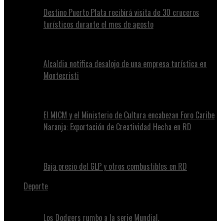
Destino Puerto Plata recibirá visita de 30 cruceros
turísticos durante el mes de agosto
Alcaldia notifica desalojo de una empresa turística en
Montecristi
El MICM y el Ministerio de Cultura encabezan Foro Caribe
Naranja: Exportación de Creatividad Hecha en RD
Baja precio del GLP y otros combustibles en RD
Deporte
Los Dodgers rumbo a la serie Mundial.