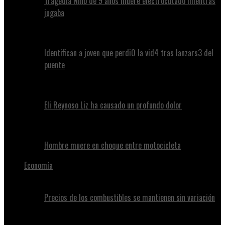
Tragedia Niño de 9 años muere electrocutado mientras
jugaba
Identifican a joven que perdi0 la vid4 tras lanzars3 del
puente
Eli Reynoso Liz ha causado un profundo dolor
Hombre muere en choque entre motocicleta
Economía
Precios de los combustibles se mantienen sin variación