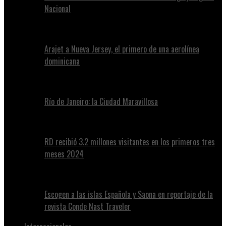
Nacional
Arajet a Nueva Jersey, el primero de una aerolínea
dominicana
Río de Janeiro: la Ciudad Maravillosa
RD recibió 3.2 millones visitantes en los primeros tres
meses 2024
Escogen a las islas Española y Saona en reportaje de la
revista Conde Nast Traveler