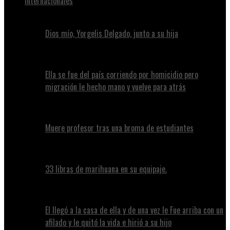
Internacionales
Dios mío, Yorgelis Delgado, junto a su hija
Ella se fue del país corriendo por homicidio pero
migración le hecho mano y vuelve para atrás
Muere profesor tras una broma de estudiantes
33 libras de marihuana en su equipaje.
El llegó a la casa de ella y de una vez le Fue arriba con un
afilado y le quitó la vida e hirió a su hijo