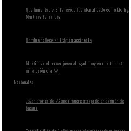
Que lamentable, El fallecido fue identificado como Merlig
Martínez Fernández
Hombre fallece en trágico accidente
Identifican el tercer joven ahogado hoy en montecristi
mira quién era 😭
Nacionales
Joven chofer de 26 años muere atrapado en camión de
basura