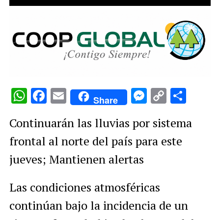
WhatsApp
Facebook
Email
Messenge
Copy
Comp
Share
Link
Continuarán las lluvias por sistema
frontal al norte del país para este
jueves; Mantienen alertas
Las condiciones atmosféricas
continúan bajo la incidencia de un