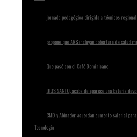
jornada pedagógica dirigida a técnicos regional
propone que ARS incluyan cobertura de salud m
Que pasó con el Café Dominicano
DIOS SANTO, acaba de aparece una batería devo
CMD y Abinader acuerdan aumento salarial par
Tecnología