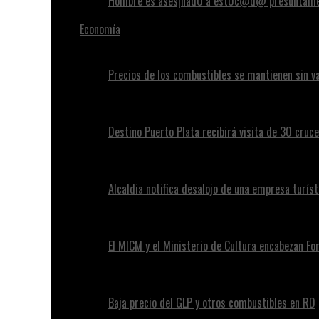
Hombre es ases¡nad0 a est0c@d@ presuntamen
Economía
Precios de los combustibles se mantienen sin va
Destino Puerto Plata recibirá visita de 30 cruc
Alcaldia notifica desalojo de una empresa turíst
El MICM y el Ministerio de Cultura encabezan Fo
Baja precio del GLP y otros combustibles en RD