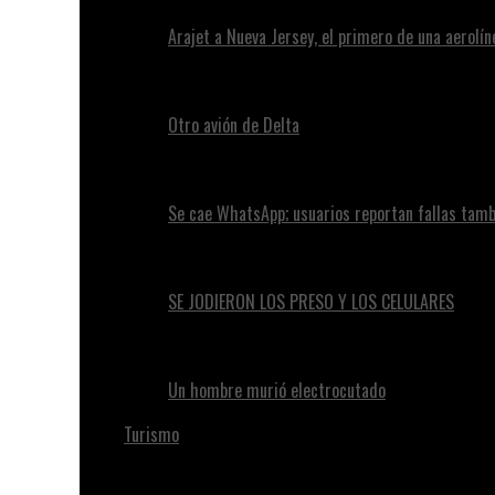
Arajet a Nueva Jersey, el primero de una aerolí
Otro avión de Delta
Se cae WhatsApp; usuarios reportan fallas tam
SE JODIERON LOS PRESO Y LOS CELULARES
Un hombre murió electrocutado
Turismo