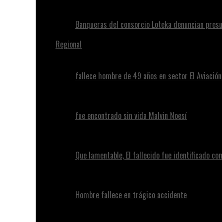
Banqueras del consorcio Loteka denuncian presu
Regional
fallece hombre de 49 años en sector El Aviació
fue encontrado sin vida Malvin Noesí
Que lamentable, El fallecido fue identificado c
Hombre fallece en trágico accidente