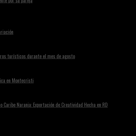
te por su pareja
riación
eros turísticos durante el mes de agosto
ica en Montecristi
ro Caribe Naranja: Exportación de Creatividad Hecha en RD