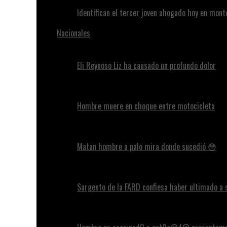
Identifican el tercer joven ahogado hoy en mont
Nacionales
Eli Reynoso Liz ha causado un profundo dolor
Hombre muere en choque entre motocicleta
Matan hombre a palo mira donde sucedió 😳
Sargento de la FARD confiesa haber ultimado a 