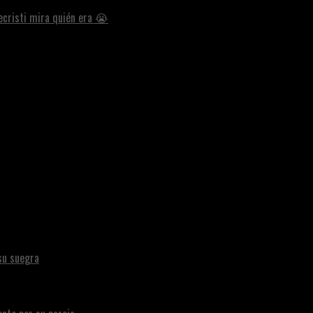
ecristi mira quién era 😭
su suegra