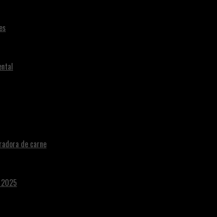
es
ental
radora de carne
a 2025