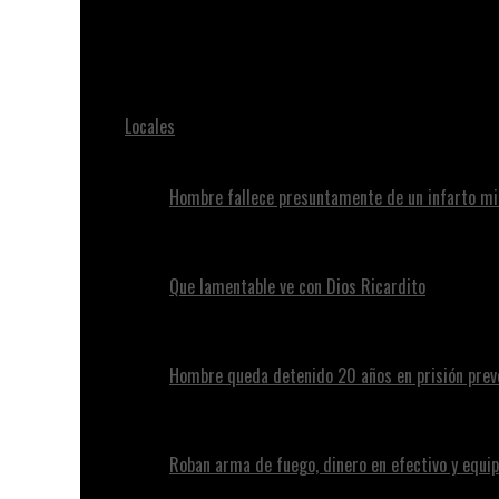
Juan Alvennys
Continúan las lluvias para este jueves 19 de diciembre e
Locales
Hombre fallece presuntamente de un infarto mi
Que lamentable ve con Dios Ricardito
Hombre queda detenido 20 años en prisión preve
Roban arma de fuego, dinero en efectivo y equip