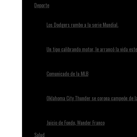
Deporte
Los Dodgers rumbo a la serie Mundial.
Un tipo calibrando motor, le arrancó la vida este
Comunicado de la MLB
Oklahoma City Thunder se corona campeón de l
Juicio de Fondo, Wander Franco
Salud