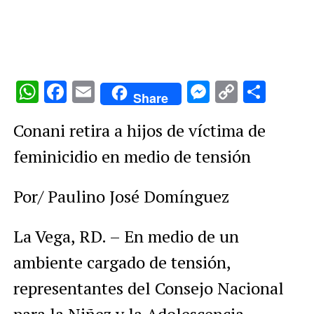
WhatsApp
Facebook
Email
Messenge
Copy
Comp
Share
Link
Conani retira a hijos de víctima de
feminicidio en medio de tensión
Por/ Paulino José Domínguez
La Vega, RD. – En medio de un
ambiente cargado de tensión,
representantes del Consejo Nacional