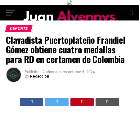
DEPORTE
Clavadista Puertoplateño Frandiel
Gómez obtiene cuatro medallas
para RD en certamen de Colombia
Published
2 años ago
on
octubre 5, 2024
By
Redacción