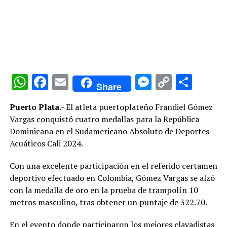
WhatsApp
Facebook
Email
Messenge
Copy
Comp
Share
Link
Puerto Plata
.- El atleta puertoplateño Frandiel Gómez
Vargas conquistó cuatro medallas para la República
Dominicana en el Sudamericano Absoluto de Deportes
Acuáticos Cali 2024.
Con una excelente participación en el referido certamen
deportivo efectuado en Colombia, Gómez Vargas se alzó
con la medalla de oro en la prueba de trampolín 10
metros masculino, tras obtener un puntaje de 322.70.
En el evento donde participaron los mejores clavadistas