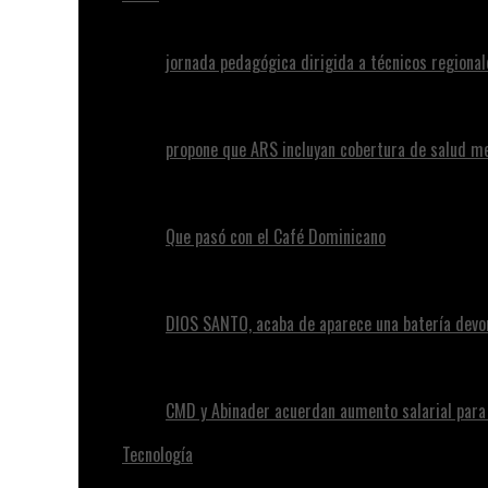
jornada pedagógica dirigida a técnicos regional
propone que ARS incluyan cobertura de salud m
Que pasó con el Café Dominicano
DIOS SANTO, acaba de aparece una batería devo
CMD y Abinader acuerdan aumento salarial par
Tecnología