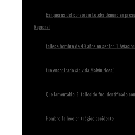
Banqueras del consorcio Loteka denuncian presu
Regional
fallece hombre de 49 años en sector El Aviació
fue encontrado sin vida Malvin Noesí
Que lamentable, El fallecido fue identificado c
Hombre fallece en trágico accidente