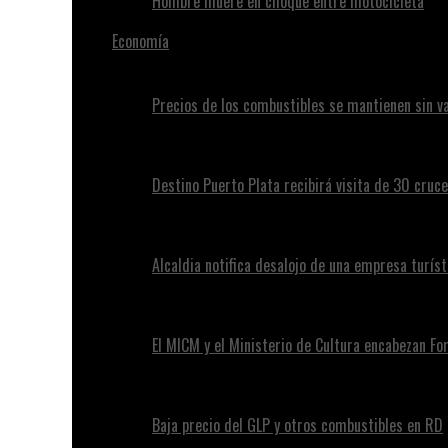
Hombre muere en choque entre motocicleta
Economía
Precios de los combustibles se mantienen sin va
Destino Puerto Plata recibirá visita de 30 cruc
Alcaldia notifica desalojo de una empresa turíst
El MICM y el Ministerio de Cultura encabezan Fo
Baja precio del GLP y otros combustibles en RD