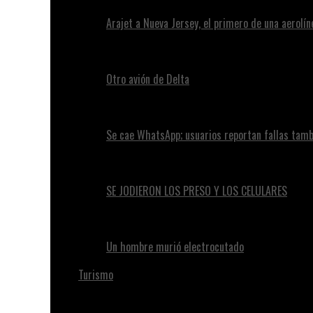
Arajet a Nueva Jersey, el primero de una aerolí
Otro avión de Delta
Se cae WhatsApp; usuarios reportan fallas tam
SE JODIERON LOS PRESO Y LOS CELULARES
Un hombre murió electrocutado
Turismo