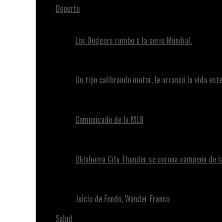
Deporte
Los Dodgers rumbo a la serie Mundial.
Un tipo calibrando motor, le arrancó la vida este
Comunicado de la MLB
Oklahoma City Thunder se corona campeón de l
Juicio de Fondo, Wander Franco
Salud