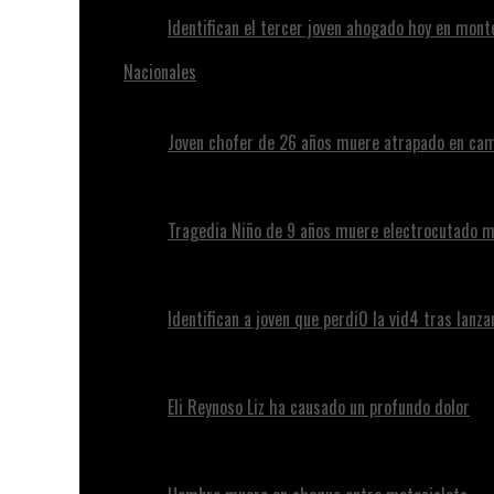
Identifican el tercer joven ahogado hoy en mont
Nacionales
Joven chofer de 26 años muere atrapado en cam
Tragedia Niño de 9 años muere electrocutado m
Identifican a joven que perdi0 la vid4 tras lanz
Eli Reynoso Liz ha causado un profundo dolor