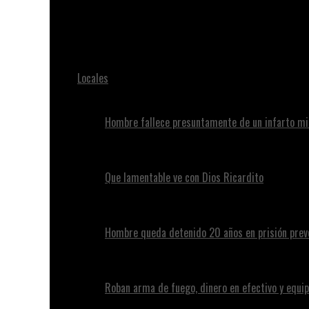
Juan Alvennys
CESFRONT, Ejército y DNCD incautan más de 21 libras d
Locales
Hombre fallece presuntamente de un infarto mi
Que lamentable ve con Dios Ricardito
Hombre queda detenido 20 años en prisión preve
Roban arma de fuego, dinero en efectivo y equip