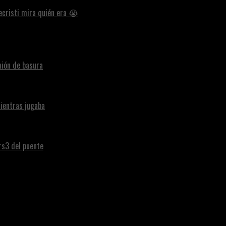
ecristi mira quién era 😭
ión de basura
ientras jugaba
ars3 del puente