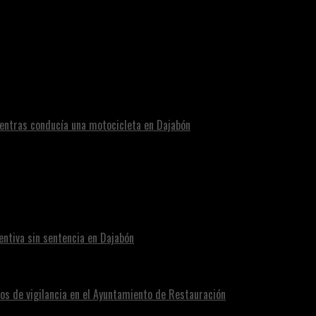
e presumible Marihuana en Pedernales.
entras conducía una motocicleta en Dajabón
ntiva sin sentencia en Dajabón
os de vigilancia en el Ayuntamiento de Restauración