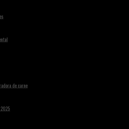
es
ental
radora de carne
a 2025