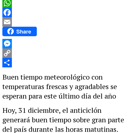
WhatsApp
Facebook
Share
Email
Messenger
Copy
Link
Compartir
Buen tiempo meteorológico con
temperaturas frescas y agradables se
esperan para este último día del año
Hoy, 31 diciembre, el anticiclón
generará buen tiempo sobre gran parte
del país durante las horas matutinas.