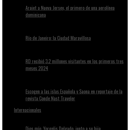
Arajet a Nueva Jersey, el primero de una aerolínea
dominicana
Río de Janeiro: la Ciudad Maravillosa
RD recibió 3.2 millones visitantes en los primeros tres
meses 2024
Escogen a las islas Española y Saona en reportaje de la
revista Conde Nast Traveler
Internacionales
Dios mío, Yorgelis Delgado, junto a su hija