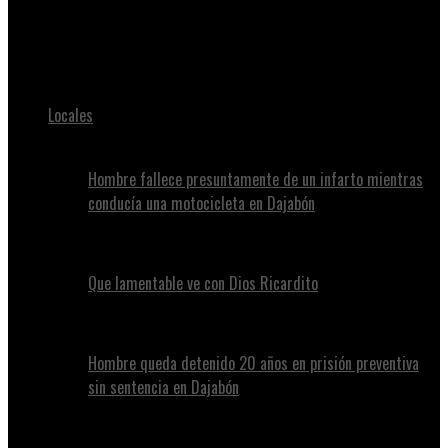
Buen tiempo meteorológico con temperaturas frescas y
agradables se esperan para este último día del año
Locales
Hombre fallece presuntamente de un infarto mientras
conducía una motocicleta en Dajabón
Que lamentable ve con Dios Ricardito
Hombre queda detenido 20 años en prisión preventiva
sin sentencia en Dajabón