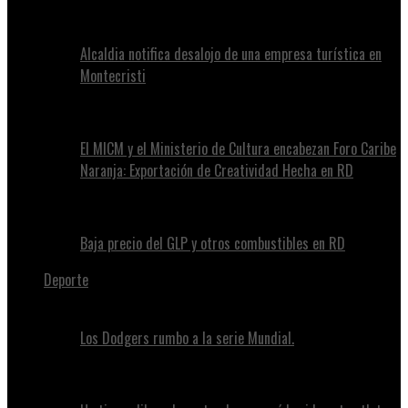
Alcaldia notifica desalojo de una empresa turística en
Montecristi
El MICM y el Ministerio de Cultura encabezan Foro Caribe
Naranja: Exportación de Creatividad Hecha en RD
Baja precio del GLP y otros combustibles en RD
Deporte
Los Dodgers rumbo a la serie Mundial.