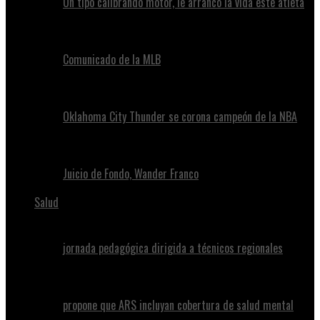
Un tipo calibrando motor, le arrancó la vida este atleta
Comunicado de la MLB
Oklahoma City Thunder se corona campeón de la NBA
Juicio de Fondo, Wander Franco
Salud
jornada pedagógica dirigida a técnicos regionales
propone que ARS incluyan cobertura de salud mental