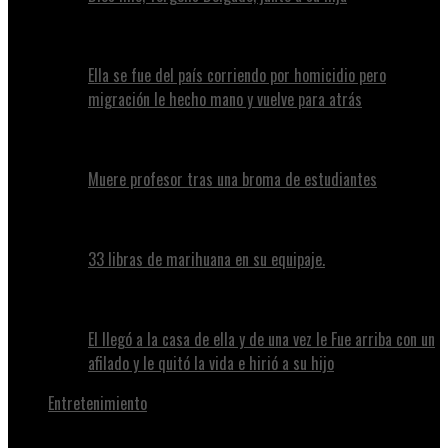
Ella se fue del país corriendo por homicidio pero
migración le hecho mano y vuelve para atrás
Muere profesor tras una broma de estudiantes
33 libras de marihuana en su equipaje.
El llegó a la casa de ella y de una vez le Fue arriba con un
afilado y le quitó la vida e hirió a su hijo
Entretenimiento