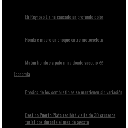
Eli Reynoso Liz ha causado un profundo dolor
Hombre muere en choque entre motocicleta
Matan hombre a palo mira donde sucedió 😳
Economía
Precios de los combustibles se mantienen sin variación
Destino Puerto Plata recibirá visita de 30 cruceros
turísticos durante el mes de agosto