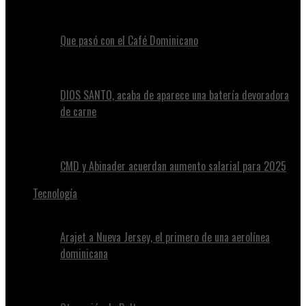
Que pasó con el Café Dominicano
DIOS SANTO, acaba de aparece una batería devoradora
de carne
CMD y Abinader acuerdan aumento salarial para 2025
Tecnología
Arajet a Nueva Jersey, el primero de una aerolínea
dominicana