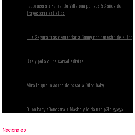
reconocerá a Fernando Villalona por sus 53 años de
trayectoria artística
Luis Segura tras demandar a Bonny por derecho de autor
Una yipeta o una cárcel adivina
Mira lo que le acaba de pasar a Dilon baby
Dilon baby s3cuestra a Masha y le da una p3la 😱😱.
Nacionales