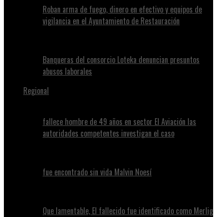
Roban arma de fuego, dinero en efectivo y equipos de
vigilancia en el Ayuntamiento de Restauración
Banqueras del consorcio Loteka denuncian presuntos
abusos laborales
Regional
fallece hombre de 49 años en sector El Aviación las
autoridades competentes investigan el caso
fue encontrado sin vida Malvin Noesí
Que lamentable, El fallecido fue identificado como Merlig