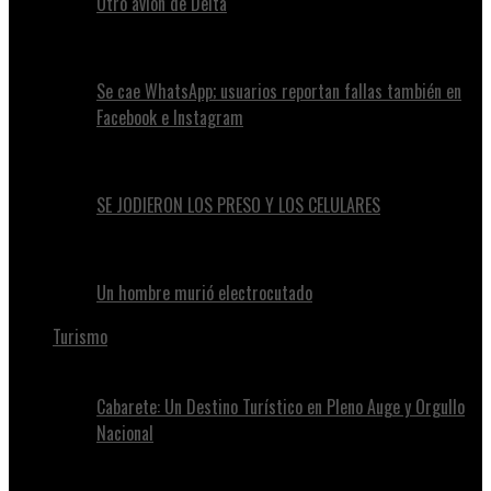
Otro avión de Delta
Se cae WhatsApp; usuarios reportan fallas también en
Facebook e Instagram
SE JODIERON LOS PRESO Y LOS CELULARES
Un hombre murió electrocutado
Turismo
Cabarete: Un Destino Turístico en Pleno Auge y Orgullo
Nacional