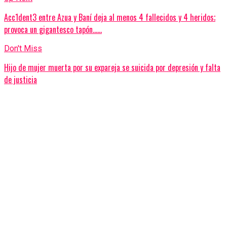
Acc1dent3 entre Azua y Baní deja al menos 4 fallecidos y 4 heridos;
provoca un gigantesco tapón……
Don't Miss
Hijo de mujer muerta por su expareja se suicida por depresión y falta
de justicia