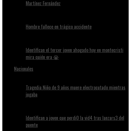
Martínez Fernández
Hombre fallece en trágico accidente
Identifican el tercer joven ahogado hoy en montecristi
mira quién era 😭
Nacionales
Tragedia Niño de 9 años muere electrocutado mientras
jugaba
Identifican a joven que perdi0 la vid4 tras lanzars3 del
puente