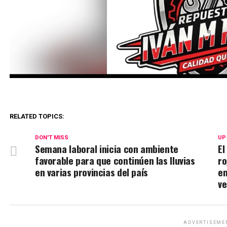
RELATED TOPICS:
DON'T MISS
UP
Semana laboral inicia con ambiente
El
favorable para que continúen las lluvias
ro
en varias provincias del país
en
v
ADVERTISEME