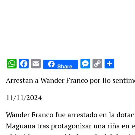
WhatsApp
Facebook
Email
Messenge
Copy
Comp
Share
Link
Arrestan a Wander Franco por lio sentim
11/11/2024
Wander Franco fue arrestado en la dotaci
Maguana tras protagonizar una riña en el