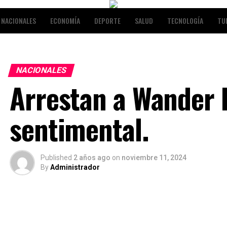
NACIONALES
ECONOMÍA
DEPORTE
SALUD
TECNOLOGÍA
TU
RETENIMIENTO
NACIONALES
Arrestan a Wander F
sentimental.
Published
2 años ago
on
noviembre 11, 2024
By
Administrador