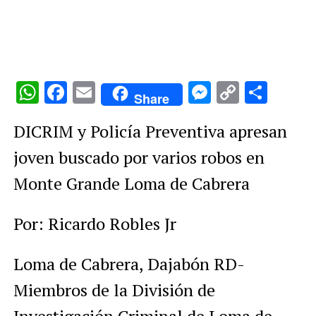
WhatsApp
Facebook
Email
Messenge
Copy
Comp
Share
Link
DICRIM y Policía Preventiva apresan
joven buscado por varios robos en
Monte Grande Loma de Cabrera
Por: Ricardo Robles Jr
Loma de Cabrera, Dajabón RD-
Miembros de la División de