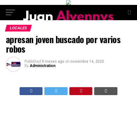
LOCALES
apresan joven buscado por varios
robos
Published
9 meses ago
on
noviembre 14, 2025
By
Administration