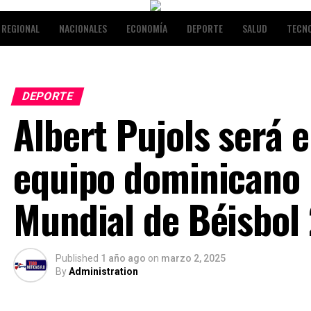
REGIONAL
NACIONALES
ECONOMÍA
DEPORTE
SALUD
TECN
NALES
ENTRETENIMIENTO
DEPORTE
Albert Pujols será 
equipo dominicano p
Mundial de Béisbol
Published
1 año ago
on
marzo 2, 2025
By
Administration