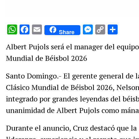
WhatsApp
Facebook
Email
Messenge
Copy
Comp
Share
Link
Albert Pujols será el manager del equip
Mundial de Béisbol 2026
Santo Domingo.- El gerente general de l
Clásico Mundial de Béisbol 2026, Nelson 
integrado por grandes leyendas del béisb
unanimidad de Albert Pujols como mánag
Durante el anuncio, Cruz destacó que la 