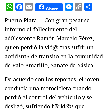
WhatsApp
Facebook
Email
Messenge
Copy
Comp
Share
Link
Puerto Plata. – Con gran pesar se
informó el fallecimiento del
ad0lescente Ramón Marcelo Pérez,
quien perdió la vid@ tras sufrir un
accid3nt3 de tránsito en la comunidad
de Palo Amarillo, Sanate de Yásica.
De acuerdo con los reportes, el joven
conducía una motocicleta cuando
perdió el control del vehículo y se
deslizó, sufriendo h3rid@s que