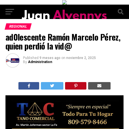
REGIONAL
ad0lescente Ramón Marcelo Pérez,
quien perdió la vid@
Published
9 meses ago
on
noviembre 2, 2025
By
Administration