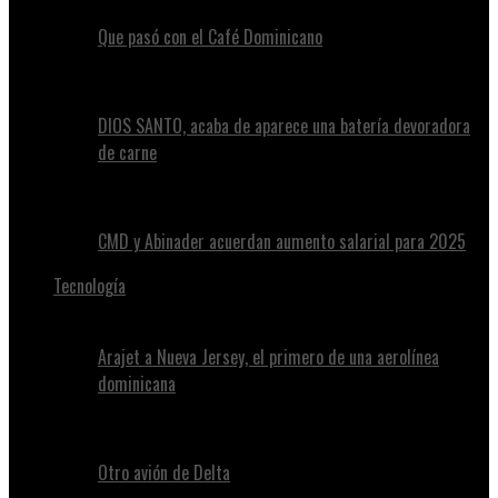
Que pasó con el Café Dominicano
DIOS SANTO, acaba de aparece una batería devoradora
de carne
CMD y Abinader acuerdan aumento salarial para 2025
Tecnología
Arajet a Nueva Jersey, el primero de una aerolínea
dominicana
Otro avión de Delta