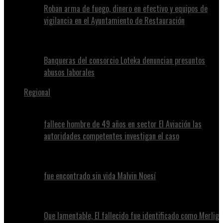
Roban arma de fuego, dinero en efectivo y equipos de
vigilancia en el Ayuntamiento de Restauración
Banqueras del consorcio Loteka denuncian presuntos
abusos laborales
Regional
fallece hombre de 49 años en sector El Aviación las
autoridades competentes investigan el caso
fue encontrado sin vida Malvin Noesí
Que lamentable, El fallecido fue identificado como Merlig