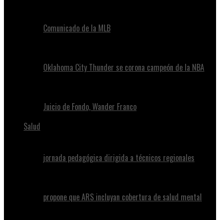
Comunicado de la MLB
Oklahoma City Thunder se corona campeón de la NBA
Juicio de Fondo, Wander Franco
Salud
jornada pedagógica dirigida a técnicos regionales
propone que ARS incluyan cobertura de salud mental