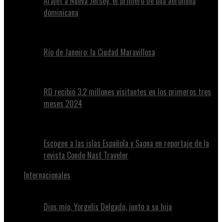
Arajet a Nueva Jersey, el primero de una aerolínea
dominicana
Río de Janeiro: la Ciudad Maravillosa
RD recibió 3.2 millones visitantes en los primeros tres
meses 2024
Escogen a las islas Española y Saona en reportaje de la
revista Conde Nast Traveler
Internacionales
Dios mío, Yorgelis Delgado, junto a su hija