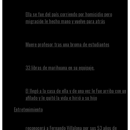
Ella se fue del país corriendo por homicidio pero
migración le hecho mano y vuelve para atrás
Muere profesor tras una broma de estudiantes
33 libras de marihuana en su equipaje.
El llegó a la casa de ella y de una vez le Fue arriba con un
afilado y le quitó la vida e hirió a su hijo
Entretenimiento
reconocerá a Fernando Villalona por sus 53 años de