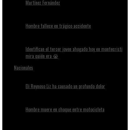
Martínez Fernández
Hombre fallece en trágico accidente
Identifican el tercer joven ahogado hoy en montecristi
mira quién era 😭
Nacionales
Eli Reynoso Liz ha causado un profundo dolor
Hombre muere en choque entre motocicleta