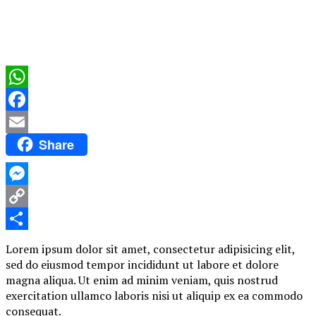
WhatsApp
Facebook
Share
Email
Messenger
Copy
Link
Compartir
Lorem ipsum dolor sit amet, consectetur adipisicing elit,
sed do eiusmod tempor incididunt ut labore et dolore
magna aliqua. Ut enim ad minim veniam, quis nostrud
exercitation ullamco laboris nisi ut aliquip ex ea commodo
consequat.