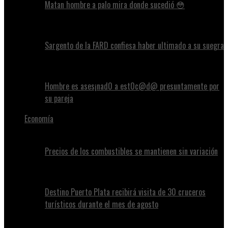
Matan hombre a palo mira donde sucedió 😳
Sargento de la FARD confiesa haber ultimado a su suegra
Hombre es ases¡nad0 a est0c@d@ presuntamente por
su pareja
Economía
Precios de los combustibles se mantienen sin variación
Destino Puerto Plata recibirá visita de 30 cruceros
turísticos durante el mes de agosto