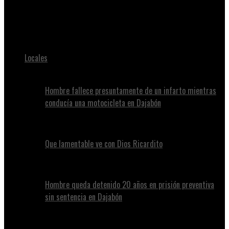
Juan Alvennys
5 Crowdfunded products that actually delivered on the hype
Locales
Hombre fallece presuntamente de un infarto mientras
conducía una motocicleta en Dajabón
Que lamentable ve con Dios Ricardito
Hombre queda detenido 20 años en prisión preventiva
sin sentencia en Dajabón