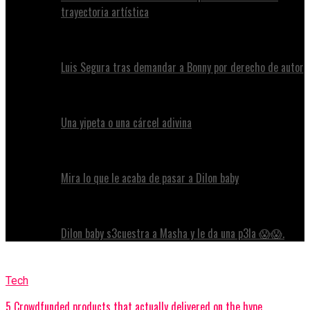
trayectoria artística
Luis Segura tras demandar a Bonny por derecho de autor
Una yipeta o una cárcel adivina
Mira lo que le acaba de pasar a Dilon baby
Dilon baby s3cuestra a Masha y le da una p3la 😱😱.
Tech
5 Crowdfunded products that actually delivered on the hype