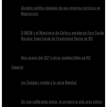
Alcaldia notifica desalojo de una empresa turística en
Montecristi
El MICM y el Ministerio de Cultura encabezan Foro Caribe
Naranja: Exportación de Creatividad Hecha en RD
Baja precio del GLP y otros combustibles en RD
Deporte
Los Dodgers rumbo a la serie Mundial.
Un tipo calibrando motor, le arrancó la vida este atleta