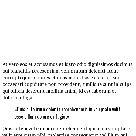
At vero eos et accusamus et iusto odio dignissimos ducimus
qui blanditiis praesentium voluptatum deleniti atque
corrupti quos dolores et quas molestias excepturi sint
occaecati cupiditate non provident, similique sunt in culpa
qui officia deserunt mollitia animi, id est laborum et
dolorum fuga.
«Duis aute irure dolor in reprehenderit in voluptate velit
esse cillum dolore eu fugiat»
Quis autem vel eum iure reprehenderit qui in ea voluptate
velit esse quam nihil molestiae consequatur, vel illum qui