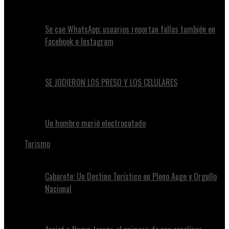
Se cae WhatsApp; usuarios reportan fallas también en
Facebook e Instagram
SE JODIERON LOS PRESO Y LOS CELULARES
Un hombre murió electrocutado
Turismo
Cabarete: Un Destino Turístico en Pleno Auge y Orgullo
Nacional