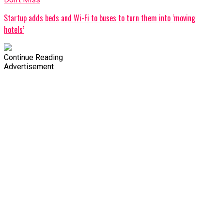
Startup adds beds and Wi-Fi to buses to turn them into ‘moving
hotels’
Continue Reading
Advertisement