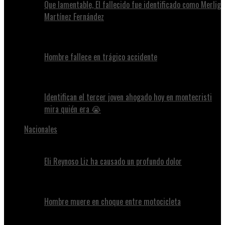
Que lamentable, El fallecido fue identificado como Merlig
Martínez Fernández
Hombre fallece en trágico accidente
Identifican el tercer joven ahogado hoy en montecristi
mira quién era 😭
Nacionales
Eli Reynoso Liz ha causado un profundo dolor
Hombre muere en choque entre motocicleta