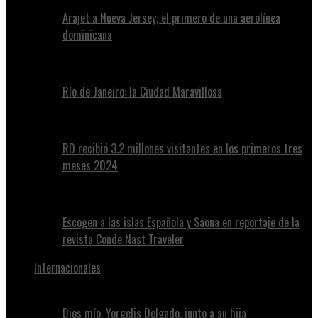
Arajet a Nueva Jersey, el primero de una aerolínea
dominicana
Río de Janeiro: la Ciudad Maravillosa
RD recibió 3.2 millones visitantes en los primeros tres
meses 2024
Escogen a las islas Española y Saona en reportaje de la
revista Conde Nast Traveler
Internacionales
Dios mío, Yorgelis Delgado, junto a su hija