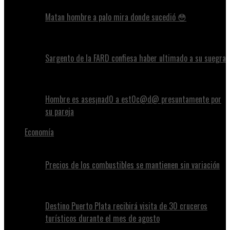
Matan hombre a palo mira donde sucedió 😳
Sargento de la FARD confiesa haber ultimado a su suegra
Hombre es ases¡nad0 a est0c@d@ presuntamente por
su pareja
Economía
Precios de los combustibles se mantienen sin variación
Destino Puerto Plata recibirá visita de 30 cruceros
turísticos durante el mes de agosto