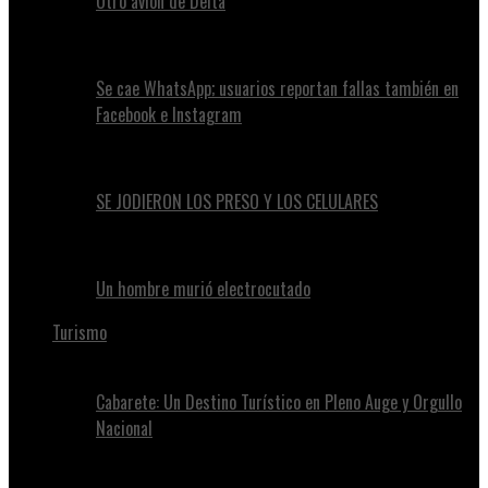
Otro avión de Delta
Se cae WhatsApp; usuarios reportan fallas también en
Facebook e Instagram
SE JODIERON LOS PRESO Y LOS CELULARES
Un hombre murió electrocutado
Turismo
Cabarete: Un Destino Turístico en Pleno Auge y Orgullo
Nacional