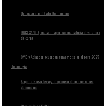
Que pasó con el Café Dominicano
DIOS SANTO, acaba de aparece una batería devoradora
de carne
CMD y Abinader acuerdan aumento salarial para 2025
Tecnología
Arajet a Nueva Jersey, el primero de una aerolínea
dominicana