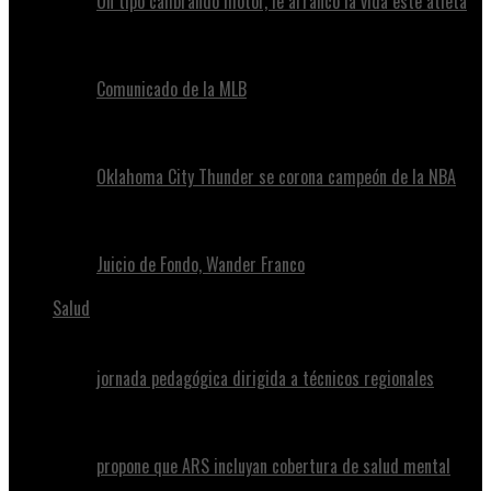
Un tipo calibrando motor, le arrancó la vida este atleta
Comunicado de la MLB
Oklahoma City Thunder se corona campeón de la NBA
Juicio de Fondo, Wander Franco
Salud
jornada pedagógica dirigida a técnicos regionales
propone que ARS incluyan cobertura de salud mental