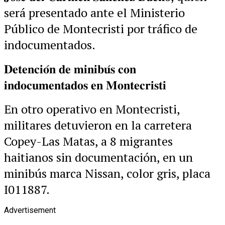
será presentado ante el Ministerio
Público de Montecristi por tráfico de
indocumentados.
𝐃𝐞𝐭𝐞𝐧𝐜𝐢𝐨́𝐧 𝐝𝐞 𝐦𝐢𝐧𝐢𝐛𝐮́𝐬 𝐜𝐨𝐧
𝐢𝐧𝐝𝐨𝐜𝐮𝐦𝐞𝐧𝐭𝐚𝐝𝐨𝐬 𝐞𝐧 𝐌𝐨𝐧𝐭𝐞𝐜𝐫𝐢𝐬𝐭𝐢
En otro operativo en Montecristi,
militares detuvieron en la carretera
Copey-Las Matas, a 8 migrantes
haitianos sin documentación, en un
minibús marca Nissan, color gris, placa
I011887.
Advertisement