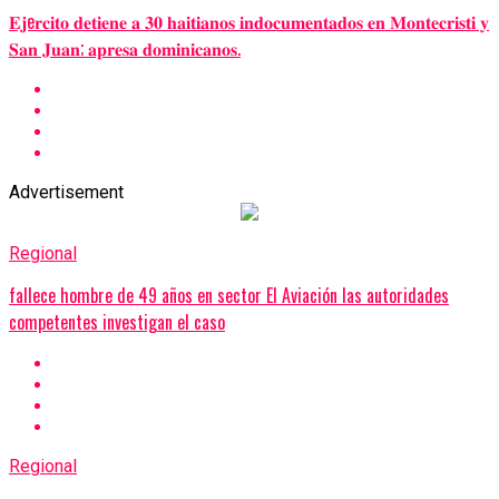
𝐄𝐣e𝐫𝐜𝐢𝐭𝐨 𝐝𝐞𝐭𝐢𝐞𝐧𝐞 𝐚 𝟑𝟎 𝐡𝐚𝐢𝐭𝐢𝐚𝐧𝐨𝐬 𝐢𝐧𝐝𝐨𝐜𝐮𝐦𝐞𝐧𝐭𝐚𝐝𝐨𝐬 𝐞𝐧 𝐌𝐨𝐧𝐭𝐞𝐜𝐫𝐢𝐬𝐭𝐢 𝐲
𝐒𝐚𝐧 𝐉𝐮𝐚𝐧; 𝐚𝐩𝐫𝐞𝐬𝐚 𝐝𝐨𝐦𝐢𝐧𝐢𝐜𝐚𝐧𝐨𝐬.
Advertisement
Regional
fallece hombre de 49 años en sector El Aviación las autoridades
competentes investigan el caso
Regional