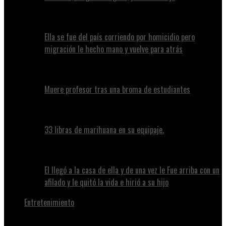
Ella se fue del país corriendo por homicidio pero
migración le hecho mano y vuelve para atrás
Muere profesor tras una broma de estudiantes
33 libras de marihuana en su equipaje.
El llegó a la casa de ella y de una vez le Fue arriba con un
afilado y le quitó la vida e hirió a su hijo
Entretenimiento