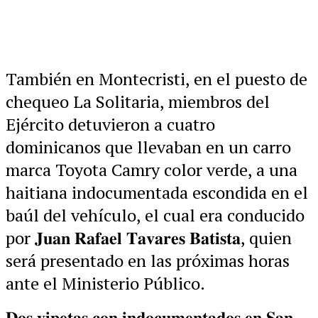
También en Montecristi, en el puesto de
chequeo La Solitaria, miembros del
Ejército detuvieron a cuatro
dominicanos que llevaban en un carro
marca Toyota Camry color verde, a una
haitiana indocumentada escondida en el
baúl del vehículo, el cual era conducido
por 𝐉𝐮𝐚𝐧 𝐑𝐚𝐟𝐚𝐞𝐥 𝐓𝐚𝐯𝐚𝐫𝐞𝐬 𝐁𝐚𝐭𝐢𝐬𝐭𝐚, quien
será presentado en las próximas horas
ante el Ministerio Público.
𝐃𝐨𝐬 𝐲𝐢𝐩𝐞𝐭𝐚𝐬 𝐜𝐨𝐧 𝐢𝐧𝐝𝐨𝐜𝐮𝐦𝐞𝐧𝐭𝐚𝐝𝐨𝐬 𝐞𝐧 𝐒𝐚𝐧