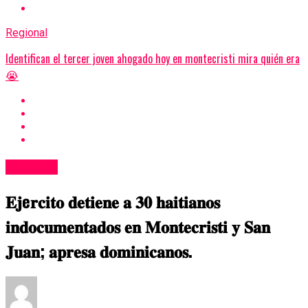
Regional
Identifican el tercer joven ahogado hoy en montecristi mira quién era
😭
Regional
𝐄𝐣e𝐫𝐜𝐢𝐭𝐨 𝐝𝐞𝐭𝐢𝐞𝐧𝐞 𝐚 𝟑𝟎 𝐡𝐚𝐢𝐭𝐢𝐚𝐧𝐨𝐬
𝐢𝐧𝐝𝐨𝐜𝐮𝐦𝐞𝐧𝐭𝐚𝐝𝐨𝐬 𝐞𝐧 𝐌𝐨𝐧𝐭𝐞𝐜𝐫𝐢𝐬𝐭𝐢 𝐲 𝐒𝐚𝐧
𝐉𝐮𝐚𝐧; 𝐚𝐩𝐫𝐞𝐬𝐚 𝐝𝐨𝐦𝐢𝐧𝐢𝐜𝐚𝐧𝐨𝐬.