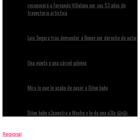
reconocerá a Fernando Villalona por sus 53 años de
trayectoria artística
Luis Segura tras demandar a Bonny por derecho de autor
Una yipeta o una cárcel adivina
Mira lo que le acaba de pasar a Dilon baby
Dilon baby s3cuestra a Masha y le da una p3la 😱😱.
Regional