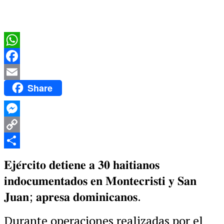
WhatsApp
Facebook
Share
Email
Messenger
Copy
Link
Compartir
𝐄𝐣𝐞́𝐫𝐜𝐢𝐭𝐨 𝐝𝐞𝐭𝐢𝐞𝐧𝐞 𝐚 𝟑𝟎 𝐡𝐚𝐢𝐭𝐢𝐚𝐧𝐨𝐬
𝐢𝐧𝐝𝐨𝐜𝐮𝐦𝐞𝐧𝐭𝐚𝐝𝐨𝐬 𝐞𝐧 𝐌𝐨𝐧𝐭𝐞𝐜𝐫𝐢𝐬𝐭𝐢 𝐲 𝐒𝐚𝐧
𝐉𝐮𝐚𝐧; 𝐚𝐩𝐫𝐞𝐬𝐚 𝐝𝐨𝐦𝐢𝐧𝐢𝐜𝐚𝐧𝐨𝐬.
Durante operaciones realizadas por el