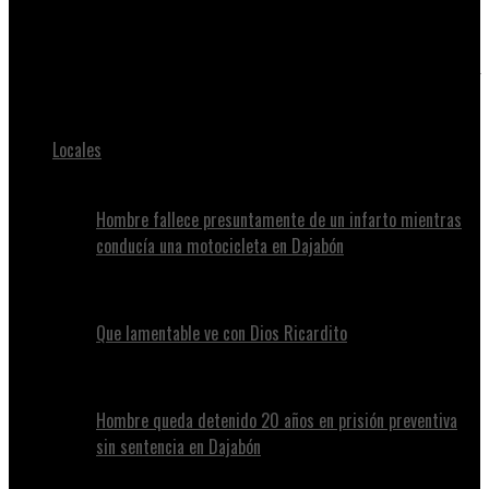
Juan Alvennys
𝐄𝐣e𝐫𝐜𝐢𝐭𝐨 𝐝𝐞𝐭𝐢𝐞𝐧𝐞 𝐚 𝟑𝟎 𝐡𝐚𝐢𝐭𝐢𝐚𝐧𝐨𝐬 𝐢𝐧𝐝𝐨𝐜𝐮𝐦𝐞𝐧𝐭𝐚𝐝𝐨𝐬 𝐞𝐧 𝐌𝐨𝐧𝐭𝐞𝐜𝐫𝐢𝐬𝐭𝐢 𝐲
𝐒𝐚𝐧 𝐉𝐮𝐚𝐧; 𝐚𝐩𝐫𝐞𝐬𝐚 𝐝𝐨𝐦𝐢𝐧𝐢𝐜𝐚𝐧𝐨𝐬.
Locales
Hombre fallece presuntamente de un infarto mientras
conducía una motocicleta en Dajabón
Que lamentable ve con Dios Ricardito
Hombre queda detenido 20 años en prisión preventiva
sin sentencia en Dajabón