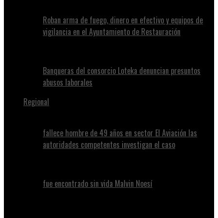
Roban arma de fuego, dinero en efectivo y equipos de
vigilancia en el Ayuntamiento de Restauración
Banqueras del consorcio Loteka denuncian presuntos
abusos laborales
Regional
fallece hombre de 49 años en sector El Aviación las
autoridades competentes investigan el caso
fue encontrado sin vida Malvin Noesí