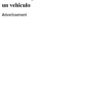
𝐮𝐧 𝐯𝐞𝐡𝐢́𝐜𝐮𝐥𝐨
Advertisement