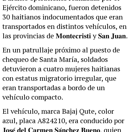
Ejército dominicano, fueron detenidos
30 haitianos indocumentados que eran
transportados en distintos vehículos, en
las provincias de 𝐌𝐨𝐧𝐭𝐞𝐜𝐫𝐢𝐬𝐭𝐢 y 𝐒𝐚𝐧 𝐉𝐮𝐚𝐧.
En un patrullaje próximo al puesto de
chequeo de Santa María, soldados
detuvieron a cuatro mujeres haitianas
con estatus migratorio irregular, que
eran transportadas a bordo de un
vehículo compacto.
El vehículo, marca Bajaj Qute, color
azul, placa A824210, era conducido por
𝐉𝐨𝐬𝐞́ 𝐝𝐞𝐥 𝐂𝐚𝐫𝐦𝐞𝐧 𝐒𝐚́𝐧𝐜𝐡𝐞𝐳 𝐁𝐮𝐞𝐧𝐨, quien